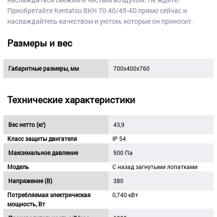
Приобретайте Kentatsu BKH 70-40/45-4D прямо сейчас и
наслаждайтесь качеством и уютом, которые он приносит.
Размеры и вес
Габаритные размеры, мм
700х400х760
Технические характеристики
Вес нетто (кг)
43,9
Класс защиты двигателя
IP 54
Максимальное давление
500 Па
Модель
С назад загнутыми лопатками
Напряжение (В)
380
Потребляемая электрическая
0,740 кВт
мощность, Вт