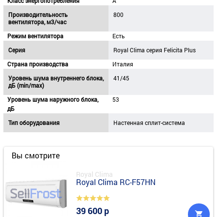
Класс энергопотребления
A
Производительность
800
вентилятора, м3/час
Режим вентилятора
Есть
Серия
Royal Clima серия Felicita Plus
Страна производства
Италия
Уровень шума внутреннего блока,
41/45
дБ (min/max)
Уровень шума наружного блока,
53
дБ
Тип оборудования
Настенная сплит-система
Вы смотрите
Royal Clima
Royal Clima RC-F57HN
39 600 р