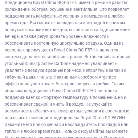
Кондиционер Royal Clima RC-F57HN имеет 4 режима работы:
охлаждение, обогрев, осушение и вентиляция. Это позволяет
поддерживать комфортные условия в помещении в любое
время года. Вы сможете насладиться прохладой и свежим
воздухом в жаркие летние дни, согреться в холодные зимние
вечера, а также регулировать уровень влажности и
обеспечивать постоянную циркуляцию воздуха. Одним из
основных преимуществ Royal Clima RC-F57HN является
система дополнительной фильтрации. Встроенный активный
угольный фильтр Active Carbone надежно улавливает и
удаляет из воздуха вредные примеси, неприятные запахи и
табачный дым. Фильтр с активным серебром Argenteo
эффективно уничтожает бактерии, вирусы и грибки. Таким
образом, кондиционер Royal Clima RC-F57HN не только
поддерживает комфортную температуру в помещении, но и
обеспечивает свежий и чистый воздух. Не упускайте
возможность обеспечить комфортные условия в своем доме
или офисе с помощью кондиционера Royal Clima RC-F57HN.
Закажите его прямо сейчас и наслаждайтесь прохладой или
теплом в любое время года. Только с Royal Clima вы можете
быть уверены в качестве и надежности техники. Подарите